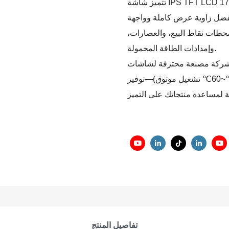
تتميز شاشة IPS TFT LCD هذه بدقة عالية تبلغ 172RGB×378 و262 ألف لون، مما يوفر
ض كاملة وواجهة SPI مستقرة، يبلغ سمك الوحدة 1.9
حطات نقاط البيع، والعصارات،
وإمدادات الطاقة المحمولة.
عة محترفة لشاشات TFT LCD، تقدم CNK خدمات التخصيص العميق
—من الحجم والواجهة إلى درجة حرارة التشغيل (-20℃~60℃ تشغيل موثوق)—توفير
تفاصيل المنتج