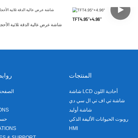
TFT4.95"+4.96"
شاشة عرض عالية الدقة ثلاثية الأحج
المنتجات
روابط
شاشة LCD أحادية اللون
الصفحة 
شاشة تي اف تي ال سي دي
شاشة أوليد
ONS
روبوت الحيوانات الأليفة الذكي
حسب
ATIONS
HMI
ES & SUPPORT