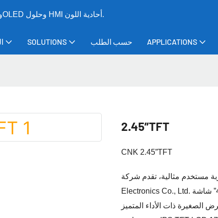
CNK - الشركة المصنعة الرائدة عالميًا لوحدات العرض LCD وTFT وOLED وحلول HMI أحادية اللون.
APPLICATIONS
حسب الطلب
SOLUTIONS
ا
2.45”TFT
CNK 2.45”TFT
 مستخدم مثالية، تقدم شركة CNK
Electronics Co., Ltd. تقدم 2 الجديدة كليًا.45” شاشة TFT LCD (الموديل: CNKT0245)،