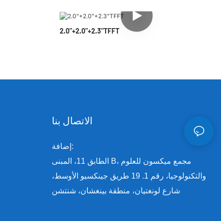
2.0"+2.0"+2.3"TFFT
الاتصال بنا
إضافة:
الطابق 11، المبنى B، مجمع ميكسون للعلوم
والتكنولوجيا، رقم 1. 19 طريق جينكسيو الأوسط،
شارع لونغتيان، منطقة بينغشان، شنتشن