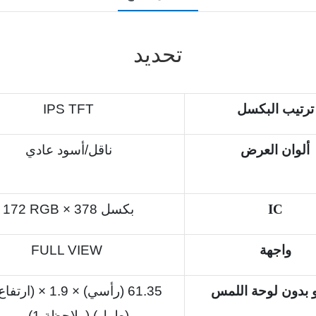
تحديد
ترتيب البكسل
IPS TFT
ألوان العرض
ناقل/أسود عادي
IC
172 RGB × 378 بكسل
واجهة
FULL VIEW
و بدون لوحة اللمس
(طول) (ملاحظة 1) مم