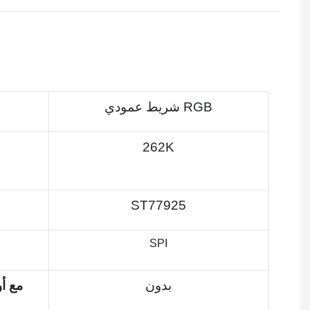
شريط عمودي RGB
262K
ST77925
SPI
بدون
مع أ