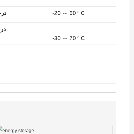
C
º
60
～
-20
درج
درج
-30
～
70
º
C