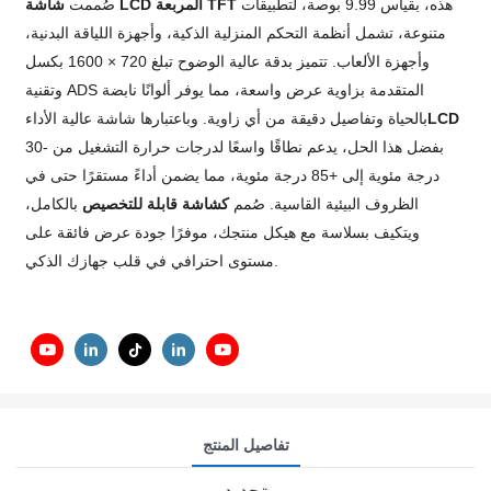
هذه، بقياس 9.99 بوصة، لتطبيقات
شاشة LCD المربعة TFT
صُممت
متنوعة، تشمل أنظمة التحكم المنزلية الذكية، وأجهزة اللياقة البدنية،
وأجهزة الألعاب. تتميز بدقة عالية الوضوح تبلغ 720 × 1600 بكسل
وتقنية ADS المتقدمة بزاوية عرض واسعة، مما يوفر ألوانًا نابضة
LCD
بالحياة وتفاصيل دقيقة من أي زاوية. وباعتبارها شاشة عالية الأداء
بفضل هذا الحل، يدعم نطاقًا واسعًا لدرجات حرارة التشغيل من -30
درجة مئوية إلى +85 درجة مئوية، مما يضمن أداءً مستقرًا حتى في
الظروف البيئية القاسية. صُمم
كشاشة قابلة للتخصيص
بالكامل،
ويتكيف بسلاسة مع هيكل منتجك، موفرًا جودة عرض فائقة على
مستوى احترافي في قلب جهازك الذكي.
تفاصيل المنتج
تحديد