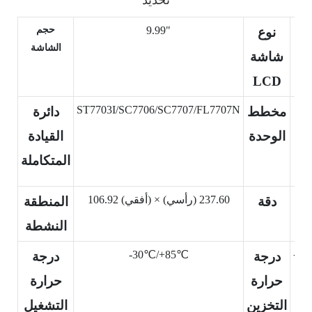
حجم
9.99"
نوع
الشاشة
شاشة
LCD
ST7703I/SC7706/SC7707/FL7707N
مخطط
دائرة
(أفقي) ×
الوحدة
القيادة
المتكاملة
(أفقي) ×
106.92 (أفقي) × 237.60 (رأسي)
دقة
المنطقة
النشطة
-30℃/+85℃
-3
درجة
درجة
حرارة
حرارة
التخزين
التشغيل