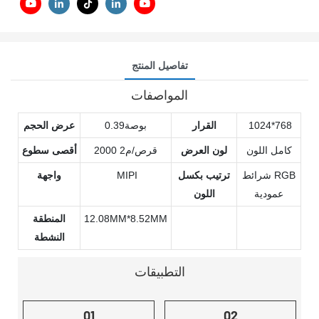
تفاصيل المنتج
المواصفات
1024*768
القرار
بوصة0.39
عرض الحجم
كامل اللون
لون العرض
2000 قرص/م2
أقصى سطوع
شرائط RGB
ترتيب بكسل
MIPI
واجهة
عمودية
اللون
12.08MM*8.52MM
المنطقة
النشطة
التطبيقات
01
02