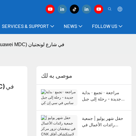
SERVICES & SUPPORT
NEWS
FOLLOW US
تمت دعوة CNK للمشاركة في حدث يوم التجربة العام لأول تحدي لمطوري القيادة الذكية (تقنية Huawei MDC) في شارع لونجتيان
موصى به لك
مراجعة · تجمع · بداية
جديدة - رحلة إلى جبل
سانبي في سي إن كي
حفل شهر يوليو | جمعية
رائدات الأعمال في
بينغشان تزور مركز CNK