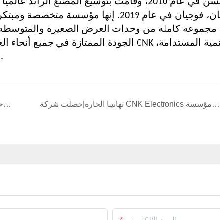
لونجيان، فوجيان في عام 2019. إنها مؤس
الجودة الممتازة في جميع أنحاء العالم. موجهة 
وتعمل على تقديم العملاء خدمات أفضل ومستقرة.
تهانينا الحارة|حصلت شركة CNK Electronics مرة أخرى على لقب مؤسسة "Gazelle" المبتكرة في الصناعات الأساسية للاقتصاد الرقمي في مقاطعة فوجيان في عام 2024
CNK تشارك في المؤتمر الافتتاحي لجمعية رائدات الأعمال في منطقة بينغشان
البريد الإلكتروني