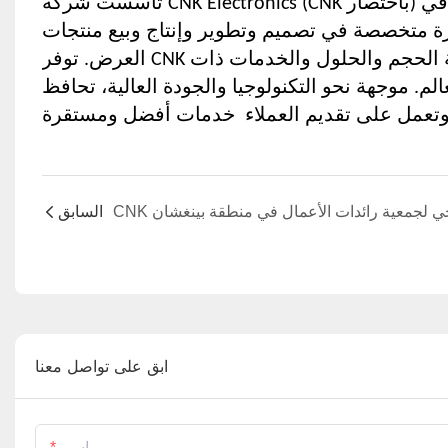
تأسست شركة CNK Electronics (CNK باختصار) في شنتشن في عام 2010، وقامت بتوسيع المصنع الرائد عالميًا في
سة متخصصة ومبتكرة متخصصة في تصميم وتطوير وإنتاج وبيع منتجات
العرض. توفر CNK للعملاء مجموعة كاملة من وحدات العرض الصغيرة والمتوسطة الحجم والحلول والخدمات ذات
نحو التكنولوجيا والجودة العالية، تحافظ CNK على التنمية المستدامة،
السابق
ابق على تواصل معنا
اسم