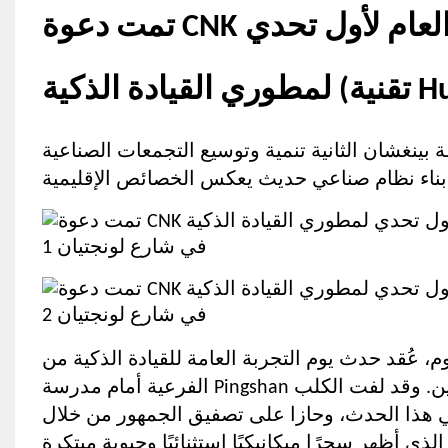
تمت دعوة CNK للمشاركة في حدث يوم التجربة العام لأول تحدي
Huawei)
طقة بينغشان الثانية تنمية وتوسيع التجمعات الصناعية
دث يوم التجربة العامة للقيادة الذكية من Huawei والذي استضافته منطقة Longtian
الفرعية أمام مدرسة Pingshan للغات الأجنبية، مما اجتذب العديد من ممثلي الأعمال والمقيمين. وقد لفت الكلب
ي هذا الحدث، وحازا على تصفيق الجمهور من خلال