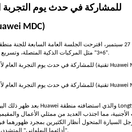
لمطوري القيادة الذكية (تقنية  MDC
وفي 27 سبتمبر، اقترحت الجلسة العامة السابعة للجنة من
"6+3" مثل المركبات الذكية المتصلة، وتسريع بناء نظام صناعي حديث يعكس الخصائص الإقليمية.
بعد ظهر ذلك اليوم، عُقد ح
رجل السيارة المتحول أنظار الكثيرين بمجرد ظهورهما ف
"أدائهما البهلواني" المتشدد، الذي أظهر سحرًا ميكانيكيًا استثنائيًا وحيوية مبتكرة.