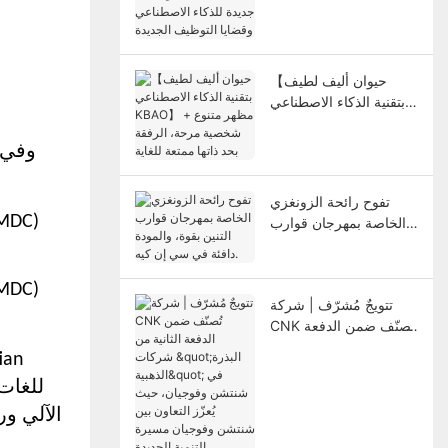
لاستكشاف آفاق جديدة
للذكاء الاصطناعي وقضايا
التوظيف الجديدة
【حيوان أليف لطيف
بتقنية الذكاء الاصطناعي
KBAO】 مظهر متنوع +
شخصية مرحة، الرفقة
بحد ذاتها ممتعة للغاية
تفوح رائحة الزونغزي
الخاصة بمهرجان قوارب
التنين بقوة، والمودة دافئة
في سي إن كيه.
تتويجٌ مُشرّف | شركة
CNK تُصنّف ضمن الدفعة
الثانية من شركات "البذرة
الذهبية" في شنتشن
وفوجيان، حيث يُعزّز
التعاون بين شنتشن
الآلي و
وفوجيان مسيرة التنمية