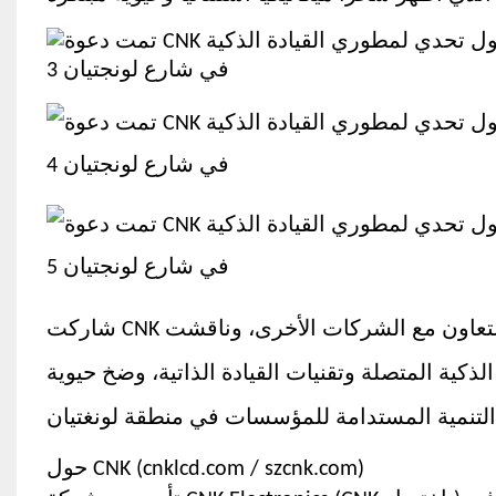
شاركت CNK بنشاط في أنشطة يوم الخبرة، وقامت ببناء منصة للتواصل والتعاون مع الشركات الأخرى، وناقشت
كية المتصلة وتقنيات القيادة الذاتية، وضخ حيوية
حول CNK (cnklcd.com / szcnk.com)