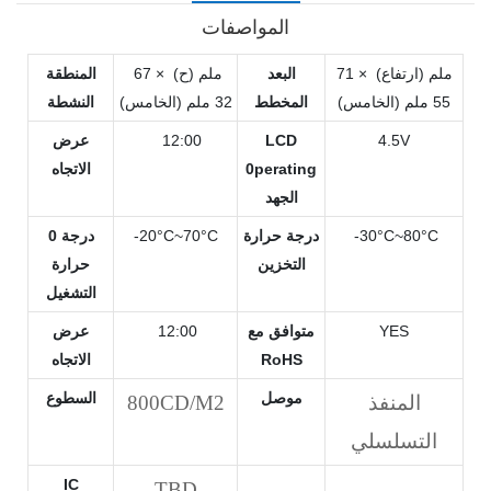
المواصفات
71 ملم (ارتفاع) ×
البعد
67 ملم (ح) ×
المنطقة
55 ملم (الخامس)
المخطط
32 ملم (الخامس)
النشطة
4.5V
LCD
12:00
عرض
0perating
الاتجاه
الجهد
-30°C~80°C
درجة حرارة
-20°C~70°C
0 درجة
التخزين
حرارة
التشغيل
YES
متوافق مع
12:00
عرض
RoHS
الاتجاه
موصل
السطوع
المنفذ
800CD/M2
التسلسلي
IC
TBD