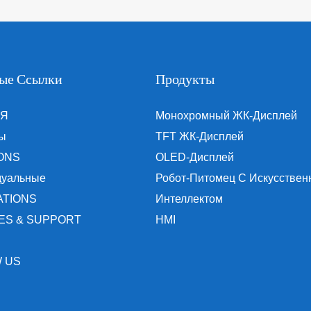
ые Ссылки
Продукты
АЯ
Монохромный ЖК-Дисплей
ы
TFT ЖК-Дисплей
ONS
OLED-Дисплей
дуальные
Робот-Питомец С Искусстве
ATIONS
Интеллектом
ES & SUPPORT
HMI
 US