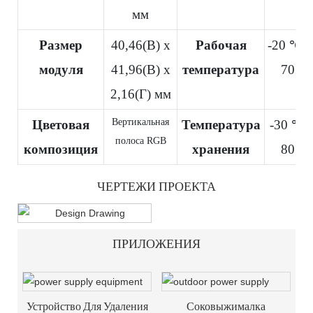
мм
Размер
40,46(В) x
Рабочая
-20
℃
~
модуля
41,96(В) x
температура
70
℃
2,16(Г) мм
Вертикальная
Цветовая
Температура
-30
℃
полоса RGB
композиция
хранения
80
℃
ЧЕРТЕЖИ ПРОЕКТА
ПРИЛОЖЕНИЯ
Устройство Для Удаления
Соковыжималка