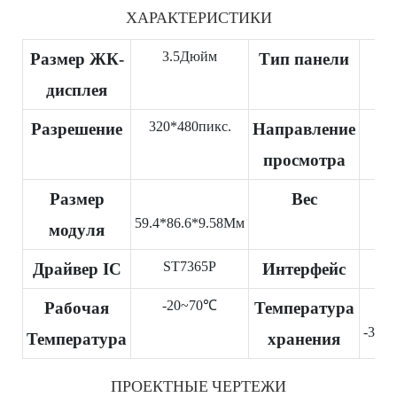
ХАРАКТЕРИСТИКИ
3.5Дюйм
IP
Размер ЖК-
Тип панели
дисплея
320*480пикс.
Вс
Разрешение
Направление
просмотра
TB
Размер
Вес
59.4*86.6*9.58Мм
модуля
ST7365P
MC
Драйвер IC
Интерфейс
-20~70℃
Рабочая
Температура
-30~
Температура
хранения
ПРОЕКТНЫЕ ЧЕРТЕЖИ