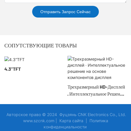
Отправить Запрос Сейчас
СОПУТСТВУЮЩИЕ ТОВАРЫ
4.3”TFT
Трехразмерный HD-Дисплей
· Интеллектуальное Решение
На Основе Компонентов
Дисплея
Авторское право © 2024 Фуцзянь CNK Electronics Co., Ltd.
www.szcnk.com |
Карта сайта
|
Политика
конфиденциальности