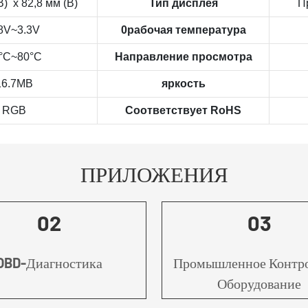
В) х 82,8 мм (В)
Тип дисплея
П
8V~3.3V
0рабочая температура
0°C~80°C
Направление просмотра
6.7MB
яркость
RGB
Соответствует RoHS
ПРИЛОЖЕНИЯ
02
03
OBD-Диагностика
Промышленное Контр
Оборудование