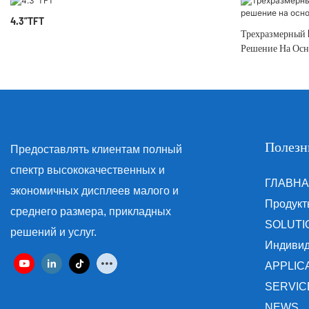
4.3”TFT
Трехразмерный 
Решение На Осн
Полезн
Предоставлять клиентам полный
спектр высококачественных и
ГЛАВН
экономичных дисплеев малого и
Продукт
среднего размера, прикладных
SOLUTI
решений и услуг.
Индиви
APPLIC
SERVIC
NEWS