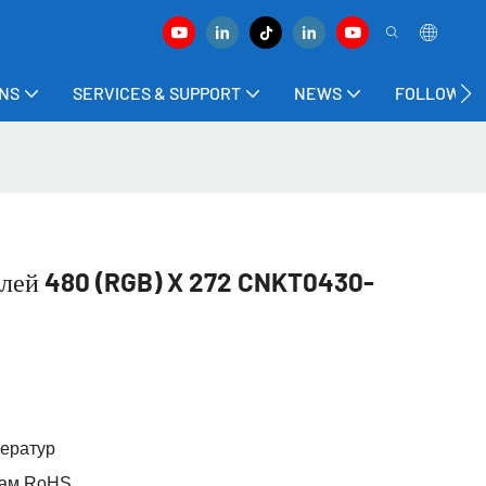
ONS
SERVICES & SUPPORT
NEWS
FOLLOW US
ей 480 (RGB) X 272 CNKT0430-
ператур
ртам RoHS.