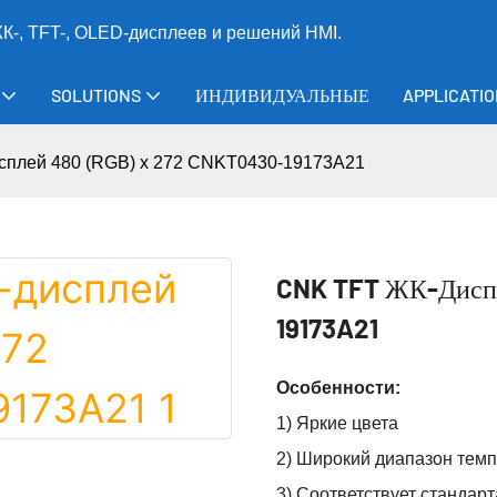
-, TFT-, OLED-дисплеев и решений HMI.
SOLUTIONS
ИНДИВИДУАЛЬНЫЕ
APPLICATI
плей 480 (RGB) x 272 CNKT0430-19173A21
CNK TFT ЖК-Диспл
19173A21
Особенности:
1) Яркие цвета
2) Широкий диапазон тем
3) Соответствует станда