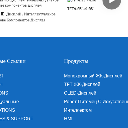
TFT4.95"+4.96"
HD-Дисплей · Интеллектуальное
ове Компонентов Дисплея
ые Ссылки
Продукты
АЯ
Монохромный ЖК-Дисплей
ы
TFT ЖК-Дисплей
ONS
OLED-Дисплей
дуальные
Робот-Питомец С Искусстве
ATIONS
Интеллектом
ES & SUPPORT
HMI