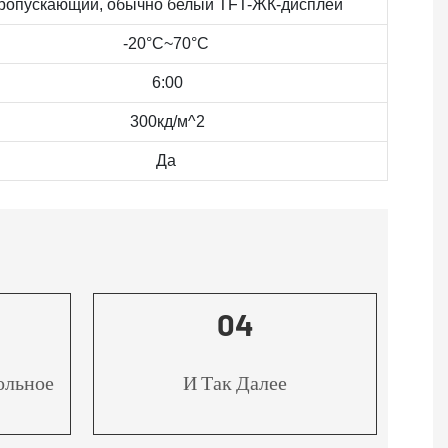
ропускающий, обычно белый TFT-ЖК-дисплей
-20°C~70°C
6:00
300кд/м^2
Да
04
ольное
И Так Далее