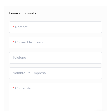
1) alta estabilidad
2）Bajo consumo de energía
2）Bajo consumo de energía
Envíe su consulta
3）Amplia temperatura
3）Amplia temperatura
Nombre
Correo Electrónico
Teléfono
Nombre De Empresa
Contenido