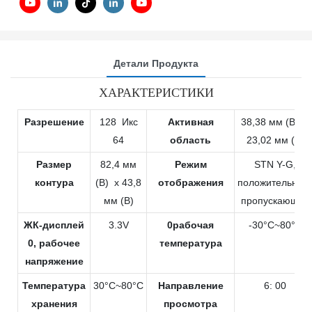
Детали Продукта
ХАРАКТЕРИСТИКИ
Разрешение
128 Икс
Активная
38,38 мм (В) х
64
область
23,02 мм (В)
Размер
82,4 мм
Режим
STN Y-G,
контура
(В) х 43,8
отображения
положительный
мм (В)
пропускающий
ЖК-дисплей
3.3V
0рабочая
-30°C~80°C
0, рабочее
температура
напряжение
Температура
30°C~80°C
Направление
6: 00
хранения
просмотра