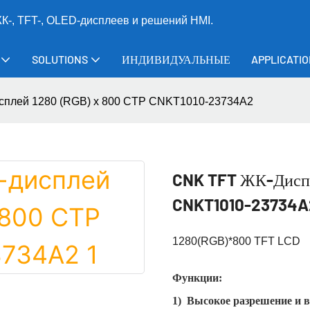
-, TFT-, OLED-дисплеев и решений HMI.
SOLUTIONS
ИНДИВИДУАЛЬНЫЕ
APPLICATI
плей 1280 (RGB) x 800 CTP CNKT1010-23734A2
CNK TFT ЖК-Диспл
CNKT1010-23734A
1280(RGB)*800 TFT LCD
Функции:
1) Высокое разрешение и