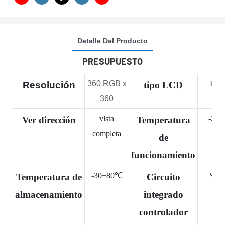
Detalle Del Producto
PRESUPUESTO
360 RGB x
IPS
Resolución
tipo LCD
360
vista
-20
Ver dirección
Temperatura
completa
de
funcionamiento
-30+80℃
ST7
Temperatura de
Circuito
almacenamiento
integrado
controlador