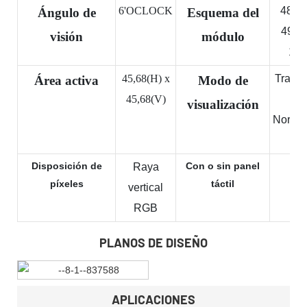
6'OCLOCK
48,08
Ángulo de
Esquema del
49,95
visión
módulo
1,9
45,68(H) x
Transm
Área activa
Modo de
45,68(V)
/
visualización
Norma
ne
Disposición de
Con o sin panel
Raya
S
píxeles
táctil
vertical
RGB
PLANOS DE DISEÑO
APLICACIONES