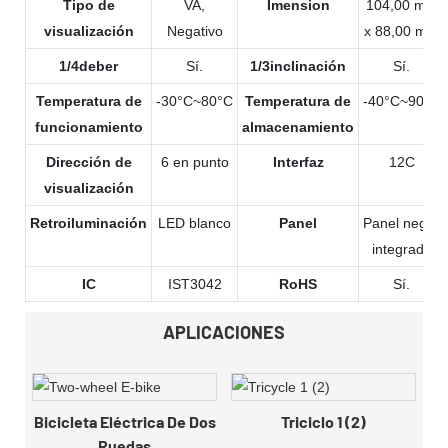
Tipo de
VA,
Imension
104,00 mm
visualización
Negativo
x 88,00 mm
1/4deber
Sí.
1/3inclinación
Sí.
Temperatura de
-30°C~80°C
Temperatura de
-40°C~90°C
funcionamiento
almacenamiento
Dirección de
6 en punto
Interfaz
12C
visualización
Retroiluminación
LED blanco
Panel
Panel negro
integrado
IC
IST3042
RoHS
Sí.
APLICACIONES
Bicicleta Eléctrica De Dos
Triciclo 1 (2)
Ruedas