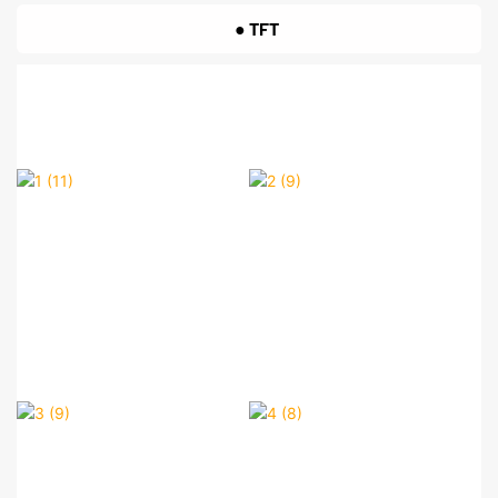
● TFT
1 (11)
2 (9)