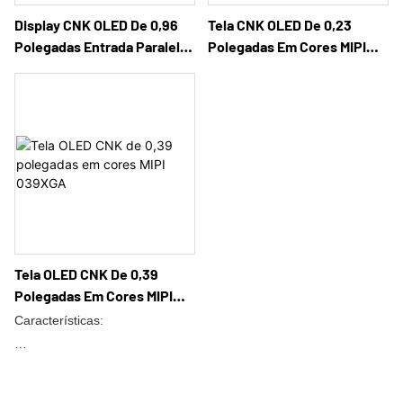
Display CNK OLED De 0,96
Tela CNK OLED De 0,23
Polegadas Entrada Paralela
Polegadas Em Cores MIPI
Verde Única De 16 Bits
023nHD +
096SXGA +
Tela OLED CNK De 0,39
Polegadas Em Cores MIPI
039XGA
Características:
1）Visualização completa IPS