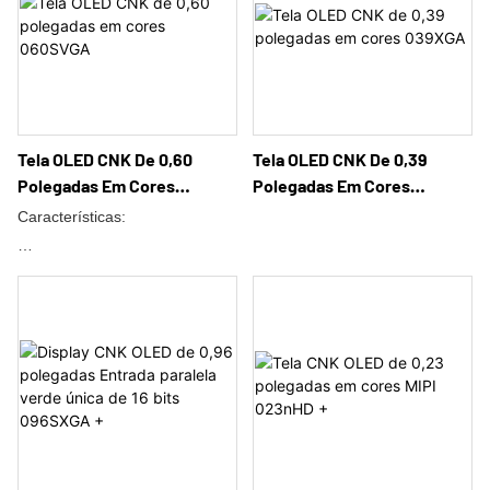
3) Temperatura ultra-ampla
Tela OLED CNK De 0,60
Tela OLED CNK De 0,39
Polegadas Em Cores
Polegadas Em Cores
060SVGA
039XGA
Características:
1）Visualização completa IPS
2) Compatível com RoHS
3) Temperatura ultra-ampla