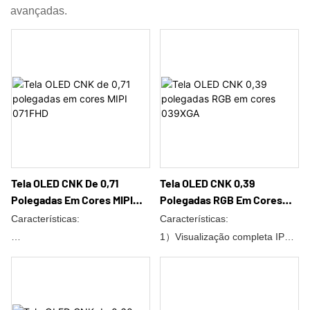
avançadas.
Tela OLED CNK De 0,71
Tela OLED CNK 0,39
Polegadas Em Cores MIPI
Polegadas RGB Em Cores
071FHD
039XGA
Características:
Características:
1）Visualização completa IPS
1）Visualização completa IPS
2) Compatível com RoHS
2) Compatível com RoHS
3) Temperatura ultra-ampla