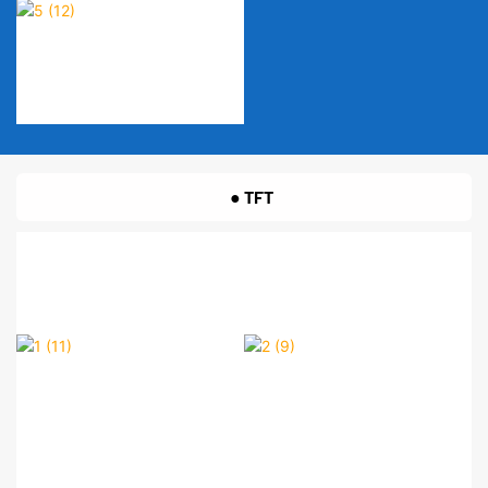
● TFT
1 (11)
2 (9)