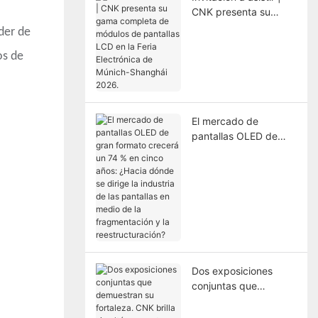
CNK presenta su
gama completa de
der de
módulos de pantallas
os de
LCD en la Feria
Electrónica de
Múnich-Shanghái
2026.
El mercado de
pantallas OLED de
gran formato crecerá
un 74 % en cinco
años: ¿Hacia dónde se
dirige la industria de
las pantallas en medio
de la fragmentación y
la reestructuración?
Dos exposiciones
conjuntas que
demuestran su
fortaleza. CNK brilla