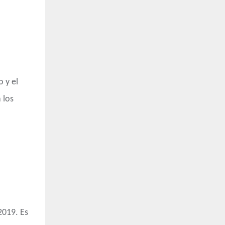
 y el
 los
2019. Es