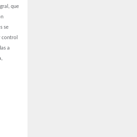
gral, que
on
s se
 control
das a
a,