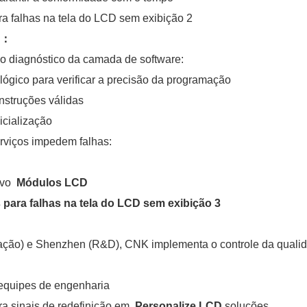
：
 o diagnóstico da camada de software:
lógico para verificar a precisão da programação
nstruções válidas
icialização
viços impedem falhas:
ivo
Módulos LCD
ação) e Shenzhen (R&D), CNK implementa o controle da quali
 equipes de engenharia
ra sinais de redefinição em
Personalize LCD
soluções