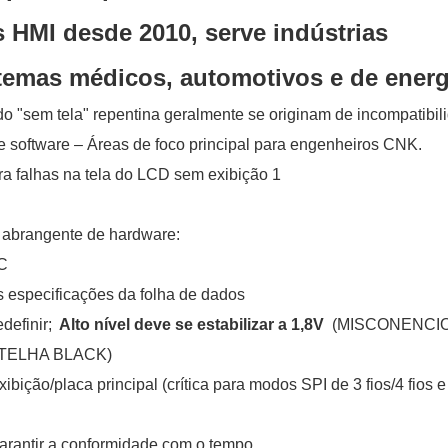
s HMI desde 2010, serve indústrias
istemas médicos, automotivos e de energ
o "sem tela" repentina geralmente se originam de incompatibil
 software – Áreas de foco principal para engenheiros CNK.
o abrangente de hardware:
IC
s especificações da folha de dados
edefinir;
Alto nível deve se estabilizar a 1,8V
(MISCONENCI
TELHA BLACK)
ibição/placa principal (crítica para modos SPI de 3 fios/4 fios e
 garantir a conformidade com o tempo