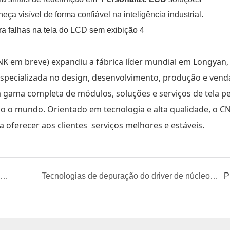
 visível de forma confiável na inteligência industrial.
K em breve) expandiu a fábrica líder mundial em Longyan, 
specializada no design, desenvolvimento, produção e vend
a gama completa de módulos, soluções e serviços de tela 
 o mundo. Orientado em tecnologia e alta qualidade, o C
oferecer aos clientes serviços melhores e estáveis.
ecodificando a fonte de alimentação principal das telas de exibição TFT: o "código de energia" por trás da fabricação inteligente chinesa
Tecnologias de depuração do driver de núcleo principal & Padrões operacionais
P