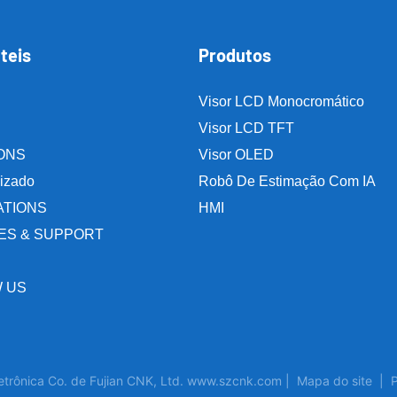
teis
Produtos
Visor LCD Monocromático
Visor LCD TFT
ONS
Visor OLED
izado
Robô De Estimação Com IA
ATIONS
HMI
ES & SUPPORT
 US
trônica Co. de Fujian CNK, Ltd. www.szcnk.com |
Mapa do site
|
P