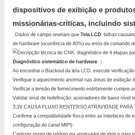
dispositivos de exibição e produto
missionárias-críticas, incluindo s
Dados de campo revelam que
Tela LCD
falhas causand
de hardware (ocorrência de 80%) ou erros de comando de
Diagnóstico sistemático de hardware
：
Ao encontrar o Blackout da tela LCD, execute verificaçã
Verifique o aquecimento anormal nas áreas de exibição 
Verificar a tensão de fornecimento estritamente cumpre a
Validar sinal de redefinição: acionadores de baixo nível r
3,3V CAUSA FLUXO RENTERSO ATRAVIDADE PARA 
Confirme a compatibilidade física entre as interfaces de ex
configuração do canal MIPI)
Capturar sinais de relógio via analisador de lógica para