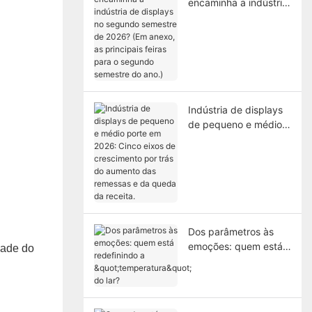
encaminha a indústria
de displays no
segundo semestre de
2026? (Em anexo, as
principais feiras para
o segundo semestre
do ano.)
Indústria de displays
de pequeno e médio
porte em 2026: Cinco
eixos de crescimento
por trás do aumento
das remessas e da
queda da receita.
Dos parâmetros às
emoções: quem está
dade do
redefinindo a
"temperatura" do lar?