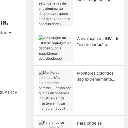
setor de feiras de
entretenimento
despencam, quem
ia.
está aproveitando a
oportunidade?
idades
A evolução da IHM: de
"exibir dados" a
"tomar decisões"
Monitores coloridos
são extremamente
baratos — então por
que os dispositivos
ONAL DE
industriais ainda
insistem em usar
monocromático?
Para onde se