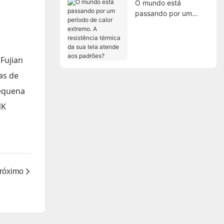
O mundo está
passando por um
período de calor
extremo. A resistência
térmica da sua tela
atende aos padrões?
Fujian
as de
pequena
NK
róximo