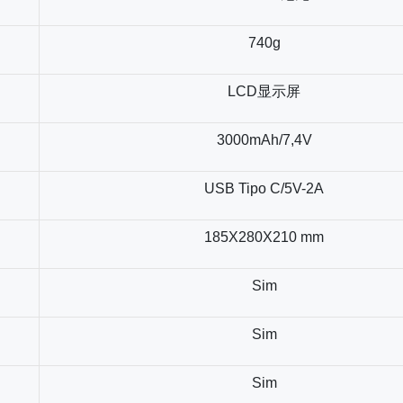
740g
LCD显示屏
3000mAh/7,4V
USB Tipo C/5V-2A
185X280X210 mm
Sim
Sim
Sim