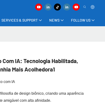
SERVICES & SUPPORT
NEWS
FOLLOW US
 Com IA: Tecnologia Habilitada,
hia Mais Acolhedora1
co com IA
filosofia de design biônico, criando uma aparência
nte amigável com alta afinidade.