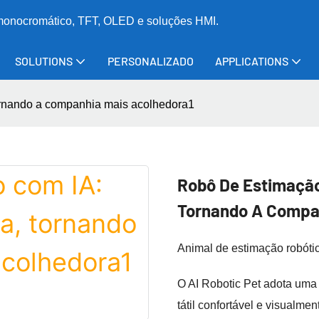
 monocromático, TFT, OLED e soluções HMI.
SOLUTIONS
PERSONALIZADO
APPLICATIONS
tornando a companhia mais acolhedora1
Robô De Estimação
Tornando A Compan
Animal de estimação robóti
O AI Robotic Pet adota uma 
tátil confortável e visualme